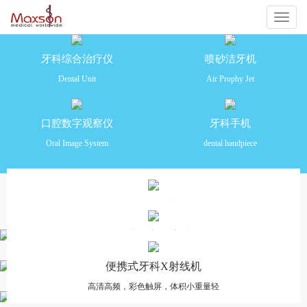
切
换
牙科综合治疗仪
喷砂洁牙机
Dental Unit
Air Prophy Jet
导
航
口腔数字观察仪
牙科手机
Oral Image System
dental handpiece
产品推荐
牙科综合治疗仪
安全舒适 功能齐全 操作便捷
口腔数字观察仪
高清摄像，多画面分格对比，一体化设计
便携式牙科X射线机
高清高频，彩色触屏，体积小重量轻