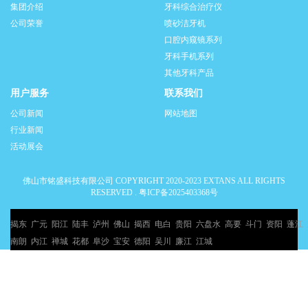
集团介绍
牙科综合治疗仪
公司荣誉
喷砂洁牙机
口腔内窥镜系列
牙科手机系列
其他牙科产品
用户服务
联系我们
公司新闻
网站地图
行业新闻
活动展会
佛山市铭盛科技有限公司 COPYRIGHT 2020-2023 EXTANS ALL RIGHTS
RESERVED .
粤ICP备2025403368号
揭东
广元
阳江
陆丰
泸州
佛山
揭西
电白
贵阳
六盘水
高要
斗门
资阳
蓬江
南朗
内江
禅城
花都
阜沙
宝安
德阳
吴川
廉江
江城