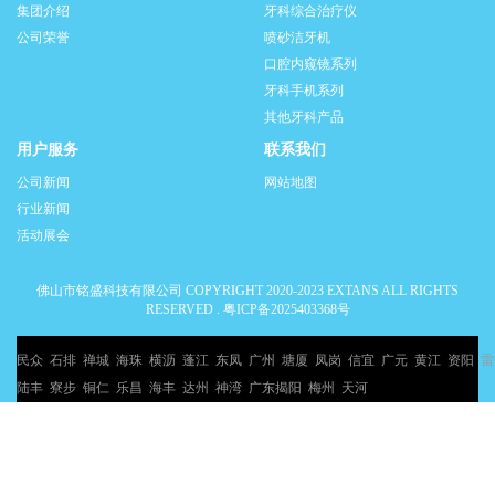
集团介绍
牙科综合治疗仪
公司荣誉
喷砂洁牙机
口腔内窥镜系列
牙科手机系列
其他牙科产品
用户服务
联系我们
公司新闻
网站地图
行业新闻
活动展会
佛山市铭盛科技有限公司 COPYRIGHT 2020-2023 EXTANS ALL RIGHTS
RESERVED .
粤ICP备2025403368号
民众
石排
禅城
海珠
横沥
蓬江
东凤
广州
塘厦
凤岗
信宜
广元
黄江
资阳
雷
陆丰
寮步
铜仁
乐昌
海丰
达州
神湾
广东揭阳
梅州
天河