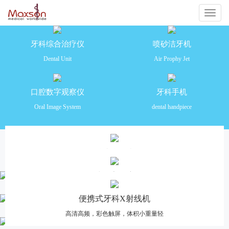
切
换
牙科综合治疗仪
喷砂洁牙机
Dental Unit
Air Prophy Jet
导
航
口腔数字观察仪
牙科手机
Oral Image System
dental handpiece
产品推荐
牙科综合治疗仪
安全舒适 功能齐全 操作便捷
口腔数字观察仪
高清摄像，多画面分格对比，一体化设计
便携式牙科X射线机
高清高频，彩色触屏，体积小重量轻