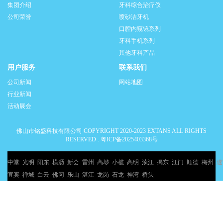
集团介绍
牙科综合治疗仪
公司荣誉
喷砂洁牙机
口腔内窥镜系列
牙科手机系列
其他牙科产品
用户服务
联系我们
公司新闻
网站地图
行业新闻
活动展会
佛山市铭盛科技有限公司 COPYRIGHT 2020-2023 EXTANS ALL RIGHTS
RESERVED .
粤ICP备2025403368号
中堂
光明
阳东
横沥
新会
雷州
高埗
小榄
高明
浈江
揭东
江门
顺德
梅州
遂
宜宾
禅城
白云
佛冈
乐山
湛江
龙岗
石龙
神湾
桥头