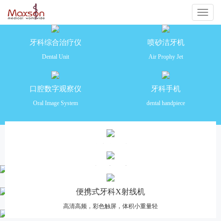
切
换
牙科综合治疗仪
喷砂洁牙机
Dental Unit
Air Prophy Jet
导
航
口腔数字观察仪
牙科手机
Oral Image System
dental handpiece
产品推荐
牙科综合治疗仪
安全舒适 功能齐全 操作便捷
口腔数字观察仪
高清摄像，多画面分格对比，一体化设计
便携式牙科X射线机
高清高频，彩色触屏，体积小重量轻