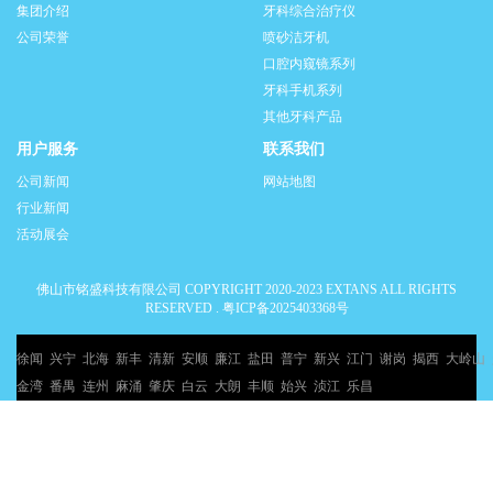
集团介绍
牙科综合治疗仪
公司荣誉
喷砂洁牙机
口腔内窥镜系列
牙科手机系列
其他牙科产品
用户服务
联系我们
公司新闻
网站地图
行业新闻
活动展会
佛山市铭盛科技有限公司 COPYRIGHT 2020-2023 EXTANS ALL RIGHTS
RESERVED .
粤ICP备2025403368号
徐闻
兴宁
北海
新丰
清新
安顺
廉江
盐田
普宁
新兴
江门
谢岗
揭西
大岭山
金湾
番禺
连州
麻涌
肇庆
白云
大朗
丰顺
始兴
浈江
乐昌