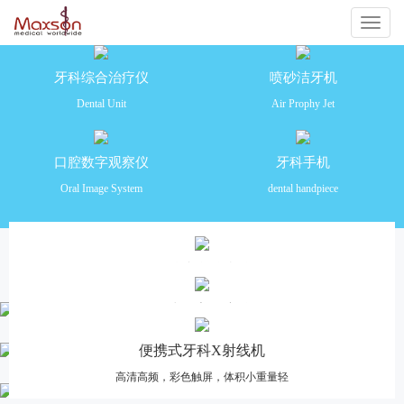
切
换
牙科综合治疗仪
喷砂洁牙机
Dental Unit
Air Prophy Jet
导
航
口腔数字观察仪
牙科手机
Oral Image System
dental handpiece
产品推荐
牙科综合治疗仪
安全舒适 功能齐全 操作便捷
口腔数字观察仪
高清摄像，多画面分格对比，一体化设计
便携式牙科X射线机
高清高频，彩色触屏，体积小重量轻