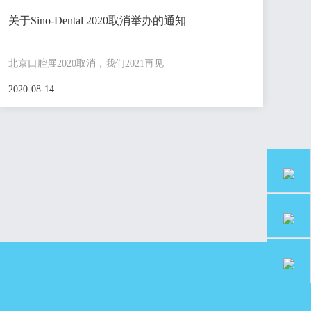
关于Sino-Dental 2020取消举办的通知
北京口腔展2020取消，我们2021再见
2020-08-14