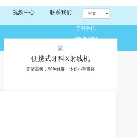
视频中心
联系我们
牙科手机
dental handpiece
便携式牙科X射线机
高清高频，彩色触屏，体积小重量轻