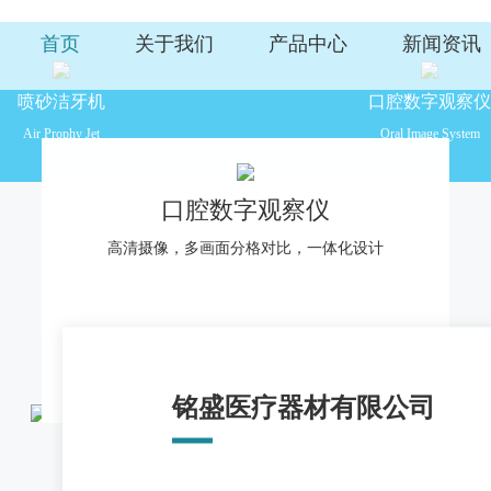
首页
关于我们
产品中心
新闻资讯
喷砂洁牙机
口腔数字观察仪
Air Prophy Jet
Oral Image System
口腔数字观察仪
高清摄像，多画面分格对比，一体化设计
产品推荐
铭盛医疗器材有限公司