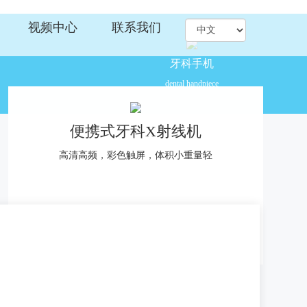
视频中心
联系我们
牙科手机
dental handpiece
便携式牙科X射线机
高清高频，彩色触屏，体积小重量轻