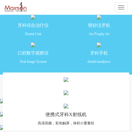
切
换
牙科综合治疗仪
喷砂洁牙机
Dental Unit
Air Prophy Jet
导
航
口腔数字观察仪
牙科手机
Oral Image System
dental handpiece
产品推荐
牙科综合治疗仪
安全舒适 功能齐全 操作便捷
口腔数字观察仪
高清摄像，多画面分格对比，一体化设计
便携式牙科X射线机
高清高频，彩色触屏，体积小重量轻