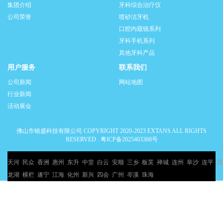
集团介绍
牙科综合治疗仪
公司荣誉
喷砂洁牙机
口腔内窥镜系列
牙科手机系列
其他牙科产品
用户服务
联系我们
公司新闻
网站地图
行业新闻
活动展会
佛山市铭盛科技有限公司 COPYRIGHT 2020-2023 EXTANS ALL RIGHTS
RESERVED .
粤ICP备2025403368号
天河
民众
香洲
惠州
东升
中堂
白云
安顺
三乡
板芙
禅城
连州
阜沙
连平
茂
龙湖
横栏
遂宁
江海
化州
新兴
四会
广州
岑溪
珠海