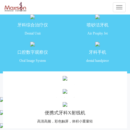
切
换
牙科综合治疗仪
喷砂洁牙机
Dental Unit
Air Prophy Jet
导
航
口腔数字观察仪
牙科手机
Oral Image System
dental handpiece
产品推荐
牙科综合治疗仪
安全舒适 功能齐全 操作便捷
口腔数字观察仪
高清摄像，多画面分格对比，一体化设计
便携式牙科X射线机
高清高频，彩色触屏，体积小重量轻