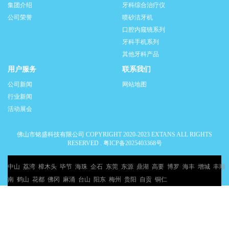
集团介绍
牙科综合治疗仪
公司荣誉
喷砂洁牙机
口腔内窥镜系列
牙科手机系列
其他牙科产品
用户服务
联系我们
公司新闻
网站地图
行业新闻
活动展会
佛山市铭盛科技有限公司 COPYRIGHT 2020-2023 EXTANS ALL RIGHTS
RESERVED .
粤ICP备2025403368号
中山
荔湾
樟木头
毕节
海珠
企石
东莞
东源
鼎湖
高要
博罗
海丰
增城
丰顺
南
鹤山
花都
佛冈
麻涌
台山
阳东
梅州
贵阳
自贡
铜仁