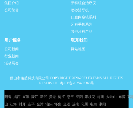
集团介绍
牙科综合治疗仪
公司荣誉
喷砂洁牙机
口腔内窥镜系列
牙科手机系列
其他牙科产品
用户服务
联系我们
公司新闻
网站地图
行业新闻
活动展会
佛山市铭盛科技有限公司 COPYRIGHT 2020-2023 EXTANS ALL RIGHTS
RESERVED .
粤ICP备2025403368号
阳春
揭西
岑溪
濠江
新兴
贵港
梅江
恩平
绵阳
攀枝花
梅州
大岭山
东源
高
山
江海
封开
连平
金湾
汕头
怀集
道滘
连南
化州
电白
潮阳