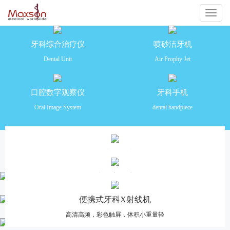
切
换
牙科综合治疗仪
喷砂洁牙机
Dental Unit
Air Prophy Jet
导
航
口腔数字观察仪
牙科手机
Oral Image System
dental handpiece
产品推荐
牙科综合治疗仪
安全舒适 功能齐全 操作便捷
口腔数字观察仪
高清摄像，多画面分格对比，一体化设计
便携式牙科X射线机
高清高频，彩色触屏，体积小重量轻