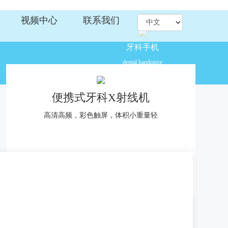
视频中心
联系我们
牙科手机
dental handpiece
便携式牙科X射线机
高清高频，彩色触屏，体积小重量轻