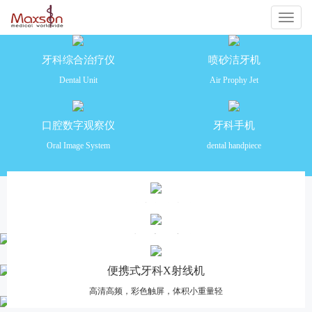
切
换
牙科综合治疗仪
喷砂洁牙机
Dental Unit
Air Prophy Jet
导
航
口腔数字观察仪
牙科手机
Oral Image System
dental handpiece
产品推荐
牙科综合治疗仪
安全舒适 功能齐全 操作便捷
口腔数字观察仪
高清摄像，多画面分格对比，一体化设计
便携式牙科X射线机
高清高频，彩色触屏，体积小重量轻